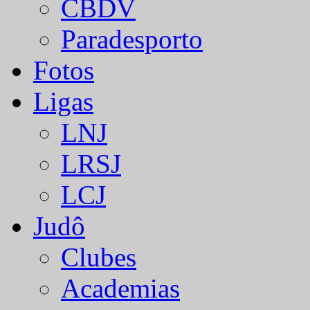
CBDV
Paradesporto
Fotos
Ligas
LNJ
LRSJ
LCJ
Judô
Clubes
Academias