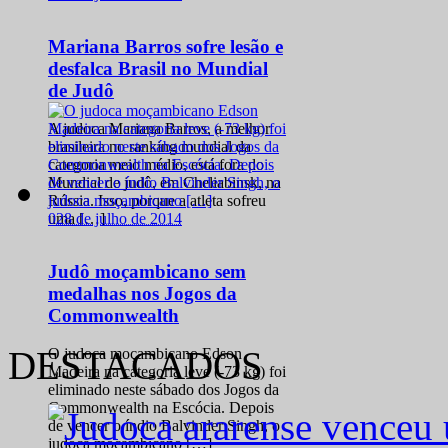
Mariana Barros sofre lesão e
desfalca Brasil no Mundial
de Judô
A judoca Mariana Barros, a melhor
brasileira no ranking mundial da
categoria meio médio, está fora do
Mundial de judô, em Cheliabinsk, na
Rússia. Isso, porque a atleta sofreu
0
28 de julho de 2014
uma […]
Judô moçambicano sem
medalhas nos Jogos da
Commonwealth
DESTACADOS
O judoca moçambicano Edson
Madeira na categoria leve (-73 kg) foi
eliminado neste sábado dos Jogos da
Commonwealth na Escócia. Depois
de vencer o índio Balvinder Singh, o
judoca moçambicano […]