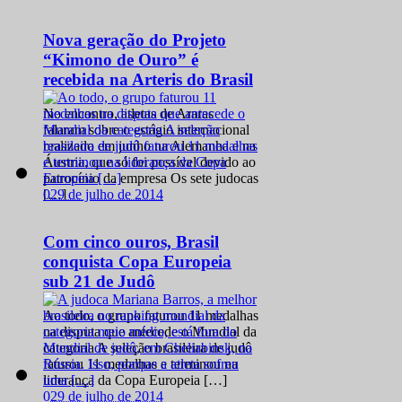
Nova geração do Projeto
“Kimono de Ouro” é
recebida na Arteris do Brasil
No encontro, atletas de Araras
falaram sobre o estágio internacional
realizado em junho na Alemanha e na
Áustria, que só foi possível devido ao
patrocínio da empresa Os sete judocas
0
29 de julho de 2014
[…]
Com cinco ouros, Brasil
conquista Copa Europeia
sub 21 de Judô
Ao todo, o grupo faturou 11 medalhas
na disputa que antecede o Mundial da
categoria A seleção brasileira de judô
faturou 11 medalhas e terminou na
liderança da Copa Europeia […]
0
29 de julho de 2014