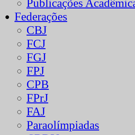
Publicações Acadêmic
Federações
CBJ
FCJ
FGJ
FPJ
CPB
FPrJ
FAJ
Paraolímpiadas