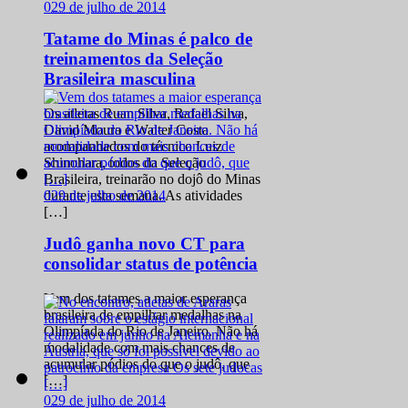
0
29 de julho de 2014
Tatame do Minas é palco de
treinamentos da Seleção
Brasileira masculina
Os atletas Ruan Silva, Rafael Silva,
David Moura e Walter Costa
acompanhados do técnico Luiz
Shinohara, todos da Seleção
Brasileira, treinarão no dojô do Minas
0
29 de julho de 2014
durante esta semana. As atividades
[…]
Judô ganha novo CT para
consolidar status de potência
Vem dos tatames a maior esperança
brasileira de empilhar medalhas na
Olimpíada do Rio de Janeiro. Não há
modalidade com mais chances de
acumular pódios do que o judô, que
[…]
0
29 de julho de 2014