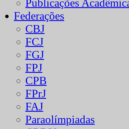
Publicações Acadêmic
Federações
CBJ
FCJ
FGJ
FPJ
CPB
FPrJ
FAJ
Paraolímpiadas