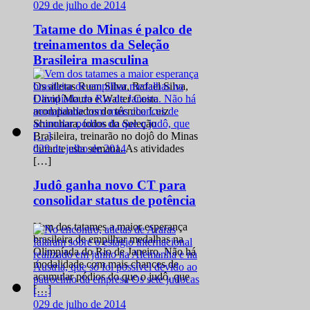
0
29 de julho de 2014
Tatame do Minas é palco de
treinamentos da Seleção
Brasileira masculina
Os atletas Ruan Silva, Rafael Silva,
David Moura e Walter Costa
acompanhados do técnico Luiz
Shinohara, todos da Seleção
Brasileira, treinarão no dojô do Minas
0
29 de julho de 2014
durante esta semana. As atividades
[…]
Judô ganha novo CT para
consolidar status de potência
Vem dos tatames a maior esperança
brasileira de empilhar medalhas na
Olimpíada do Rio de Janeiro. Não há
modalidade com mais chances de
acumular pódios do que o judô, que
[…]
0
29 de julho de 2014