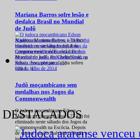
Mariana Barros sofre lesão e
desfalca Brasil no Mundial
de Judô
A judoca Mariana Barros, a melhor
brasileira no ranking mundial da
categoria meio médio, está fora do
Mundial de judô, em Cheliabinsk, na
Rússia. Isso, porque a atleta sofreu
0
28 de julho de 2014
uma […]
Judô moçambicano sem
medalhas nos Jogos da
Commonwealth
DESTACADOS
O judoca moçambicano Edson
Madeira na categoria leve (-73 kg) foi
eliminado neste sábado dos Jogos da
Commonwealth na Escócia. Depois
de vencer o índio Balvinder Singh, o
judoca moçambicano […]