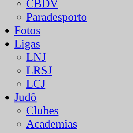
CBDV
Paradesporto
Fotos
Ligas
LNJ
LRSJ
LCJ
Judô
Clubes
Academias