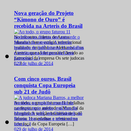
Nova geração do Projeto
“Kimono de Ouro” é
recebida na Arteris do Brasil
No encontro, atletas de Araras
falaram sobre o estágio internacional
realizado em junho na Alemanha e na
Áustria, que só foi possível devido ao
patrocínio da empresa Os sete judocas
0
29 de julho de 2014
[…]
Com cinco ouros, Brasil
conquista Copa Europeia
sub 21 de Judô
Ao todo, o grupo faturou 11 medalhas
na disputa que antecede o Mundial da
categoria A seleção brasileira de judô
faturou 11 medalhas e terminou na
liderança da Copa Europeia […]
0
29 de julho de 2014