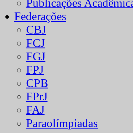
Publicações Acadêmic
Federações
CBJ
FCJ
FGJ
FPJ
CPB
FPrJ
FAJ
Paraolímpiadas