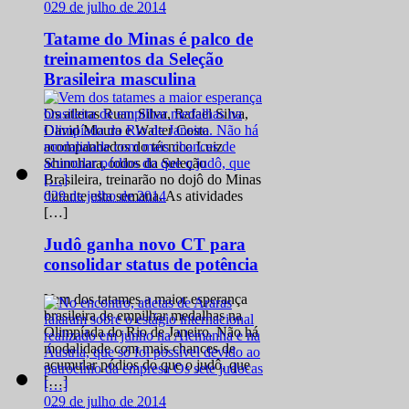
0
29 de julho de 2014
Tatame do Minas é palco de
treinamentos da Seleção
Brasileira masculina
Os atletas Ruan Silva, Rafael Silva,
David Moura e Walter Costa
acompanhados do técnico Luiz
Shinohara, todos da Seleção
Brasileira, treinarão no dojô do Minas
0
29 de julho de 2014
durante esta semana. As atividades
[…]
Judô ganha novo CT para
consolidar status de potência
Vem dos tatames a maior esperança
brasileira de empilhar medalhas na
Olimpíada do Rio de Janeiro. Não há
modalidade com mais chances de
acumular pódios do que o judô, que
[…]
0
29 de julho de 2014