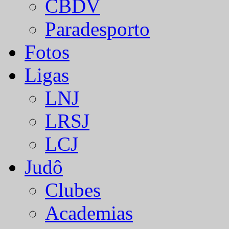
CBDV
Paradesporto
Fotos
Ligas
LNJ
LRSJ
LCJ
Judô
Clubes
Academias