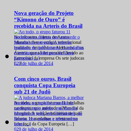
Nova geração do Projeto
“Kimono de Ouro” é
recebida na Arteris do Brasil
No encontro, atletas de Araras
falaram sobre o estágio internacional
realizado em junho na Alemanha e na
Áustria, que só foi possível devido ao
patrocínio da empresa Os sete judocas
0
29 de julho de 2014
[…]
Com cinco ouros, Brasil
conquista Copa Europeia
sub 21 de Judô
Ao todo, o grupo faturou 11 medalhas
na disputa que antecede o Mundial da
categoria A seleção brasileira de judô
faturou 11 medalhas e terminou na
liderança da Copa Europeia […]
0
29 de julho de 2014