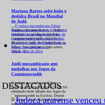
Mariana Barros sofre lesão e
desfalca Brasil no Mundial
de Judô
A judoca Mariana Barros, a melhor
brasileira no ranking mundial da
categoria meio médio, está fora do
Mundial de judô, em Cheliabinsk, na
Rússia. Isso, porque a atleta sofreu
0
28 de julho de 2014
uma […]
Judô moçambicano sem
medalhas nos Jogos da
Commonwealth
DESTACADOS
O judoca moçambicano Edson
Madeira na categoria leve (-73 kg) foi
eliminado neste sábado dos Jogos da
Commonwealth na Escócia. Depois
de vencer o índio Balvinder Singh, o
judoca moçambicano […]