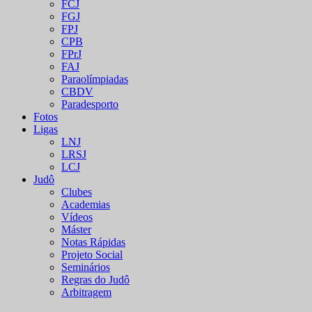
FCJ
FGJ
FPJ
CPB
FPrJ
FAJ
Paraolímpiadas
CBDV
Paradesporto
Fotos
Ligas
LNJ
LRSJ
LCJ
Judô
Clubes
Academias
Vídeos
Máster
Notas Rápidas
Projeto Social
Seminários
Regras do Judô
Arbitragem