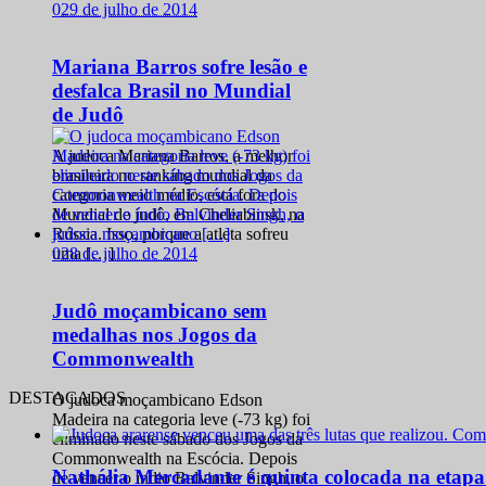
0
29 de julho de 2014
Mariana Barros sofre lesão e
desfalca Brasil no Mundial
de Judô
A judoca Mariana Barros, a melhor
brasileira no ranking mundial da
categoria meio médio, está fora do
Mundial de judô, em Cheliabinsk, na
Rússia. Isso, porque a atleta sofreu
0
28 de julho de 2014
uma […]
Judô moçambicano sem
medalhas nos Jogos da
Commonwealth
DESTACADOS
O judoca moçambicano Edson
Madeira na categoria leve (-73 kg) foi
eliminado neste sábado dos Jogos da
Commonwealth na Escócia. Depois
Nathália Mercadante é quinta colocada na etap
de vencer o índio Balvinder Singh, o