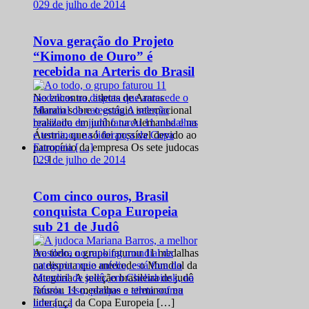
0
29 de julho de 2014
Nova geração do Projeto
“Kimono de Ouro” é
recebida na Arteris do Brasil
No encontro, atletas de Araras
falaram sobre o estágio internacional
realizado em junho na Alemanha e na
Áustria, que só foi possível devido ao
patrocínio da empresa Os sete judocas
0
29 de julho de 2014
[…]
Com cinco ouros, Brasil
conquista Copa Europeia
sub 21 de Judô
Ao todo, o grupo faturou 11 medalhas
na disputa que antecede o Mundial da
categoria A seleção brasileira de judô
faturou 11 medalhas e terminou na
liderança da Copa Europeia […]