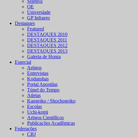
Seletiva
OE
Universíade
GP Infraero
Destaques
Featured
DESTAQUES 2010
DESTAQUES 2011
DESTAQUES 2012
DESTAQUES 2013
Galeria de Honra
Especial
Artigos
Entrevistas
Kodanshas
Portal Apostilas
Túnel do Tempo
Atletas
Kangeiko / Shochugeiko
Escolas
Uchi-komi
Artigos Científicos
Publicações Acadêmicas
Federações
CBJ