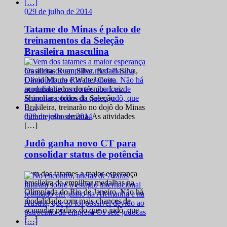
0
29 de julho de 2014
Tatame do Minas é palco de
treinamentos da Seleção
Brasileira masculina
Os atletas Ruan Silva, Rafael Silva,
David Moura e Walter Costa
acompanhados do técnico Luiz
Shinohara, todos da Seleção
Brasileira, treinarão no dojô do Minas
0
29 de julho de 2014
durante esta semana. As atividades
[…]
Judô ganha novo CT para
consolidar status de potência
Vem dos tatames a maior esperança
brasileira de empilhar medalhas na
Olimpíada do Rio de Janeiro. Não há
modalidade com mais chances de
acumular pódios do que o judô, que
[…]