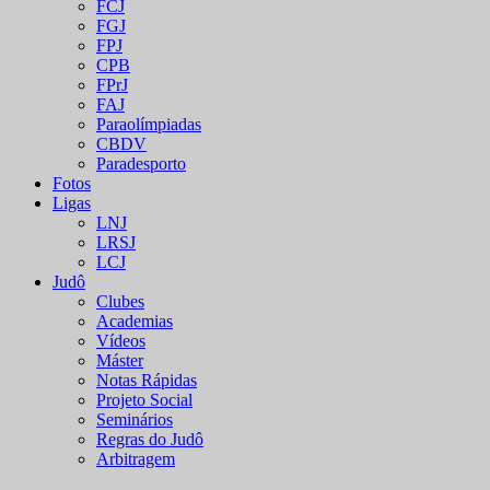
FCJ
FGJ
FPJ
CPB
FPrJ
FAJ
Paraolímpiadas
CBDV
Paradesporto
Fotos
Ligas
LNJ
LRSJ
LCJ
Judô
Clubes
Academias
Vídeos
Máster
Notas Rápidas
Projeto Social
Seminários
Regras do Judô
Arbitragem