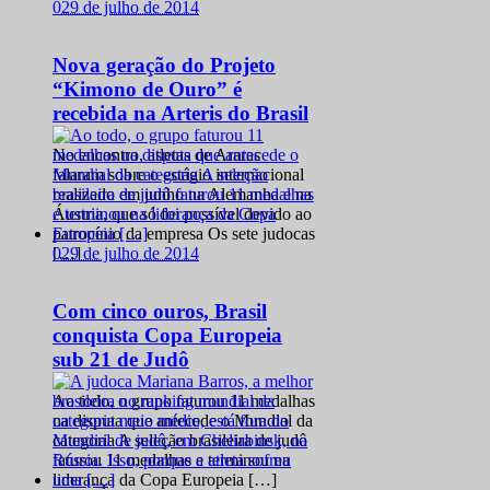
0
29 de julho de 2014
Nova geração do Projeto
“Kimono de Ouro” é
recebida na Arteris do Brasil
No encontro, atletas de Araras
falaram sobre o estágio internacional
realizado em junho na Alemanha e na
Áustria, que só foi possível devido ao
patrocínio da empresa Os sete judocas
0
29 de julho de 2014
[…]
Com cinco ouros, Brasil
conquista Copa Europeia
sub 21 de Judô
Ao todo, o grupo faturou 11 medalhas
na disputa que antecede o Mundial da
categoria A seleção brasileira de judô
faturou 11 medalhas e terminou na
liderança da Copa Europeia […]