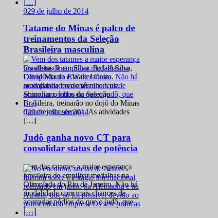
0
29 de julho de 2014
Tatame do Minas é palco de
treinamentos da Seleção
Brasileira masculina
Os atletas Ruan Silva, Rafael Silva,
David Moura e Walter Costa
acompanhados do técnico Luiz
Shinohara, todos da Seleção
Brasileira, treinarão no dojô do Minas
0
29 de julho de 2014
durante esta semana. As atividades
[…]
Judô ganha novo CT para
consolidar status de potência
Vem dos tatames a maior esperança
brasileira de empilhar medalhas na
Olimpíada do Rio de Janeiro. Não há
modalidade com mais chances de
acumular pódios do que o judô, que
[…]