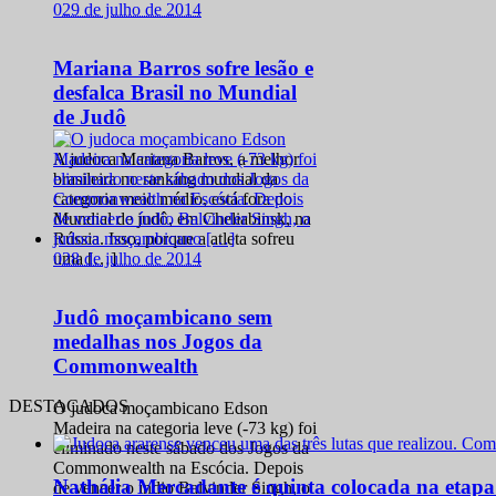
0
29 de julho de 2014
Mariana Barros sofre lesão e
desfalca Brasil no Mundial
de Judô
A judoca Mariana Barros, a melhor
brasileira no ranking mundial da
categoria meio médio, está fora do
Mundial de judô, em Cheliabinsk, na
Rússia. Isso, porque a atleta sofreu
0
28 de julho de 2014
uma […]
Judô moçambicano sem
medalhas nos Jogos da
Commonwealth
DESTACADOS
O judoca moçambicano Edson
Madeira na categoria leve (-73 kg) foi
eliminado neste sábado dos Jogos da
Commonwealth na Escócia. Depois
Nathália Mercadante é quinta colocada na etap
de vencer o índio Balvinder Singh, o