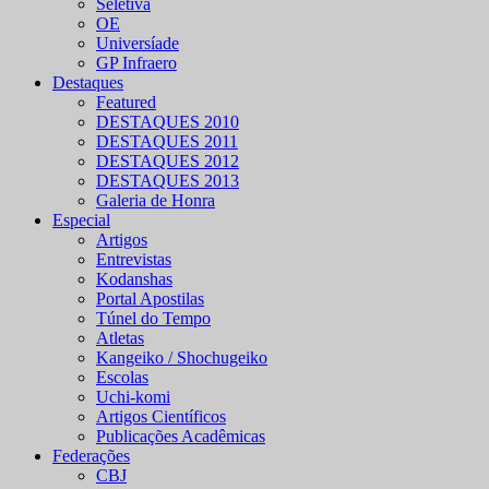
Seletiva
OE
Universíade
GP Infraero
Destaques
Featured
DESTAQUES 2010
DESTAQUES 2011
DESTAQUES 2012
DESTAQUES 2013
Galeria de Honra
Especial
Artigos
Entrevistas
Kodanshas
Portal Apostilas
Túnel do Tempo
Atletas
Kangeiko / Shochugeiko
Escolas
Uchi-komi
Artigos Científicos
Publicações Acadêmicas
Federações
CBJ