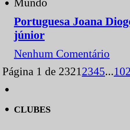
Nenhum Comentário
Mundo
Portuguesa Joana Diog
júnior
Nenhum Comentário
Página 1 de 232
1
2
3
4
5
...
10
CLUBES