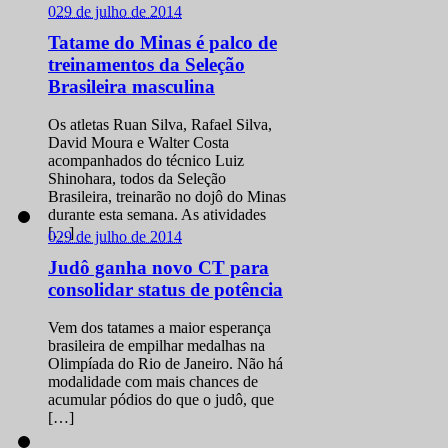
0
29 de julho de 2014
Tatame do Minas é palco de
treinamentos da Seleção
Brasileira masculina
Os atletas Ruan Silva, Rafael Silva,
David Moura e Walter Costa
acompanhados do técnico Luiz
Shinohara, todos da Seleção
Brasileira, treinarão no dojô do Minas
durante esta semana. As atividades
[…]
0
29 de julho de 2014
Judô ganha novo CT para
consolidar status de potência
Vem dos tatames a maior esperança
brasileira de empilhar medalhas na
Olimpíada do Rio de Janeiro. Não há
modalidade com mais chances de
acumular pódios do que o judô, que
[…]
0
29 de julho de 2014