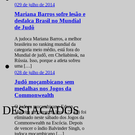
Mariana Barros sofre lesão e
desfalca Brasil no Mundial
de Judô
A judoca Mariana Barros, a melhor
brasileira no ranking mundial da
categoria meio médio, está fora do
Mundial de judô, em Cheliabinsk, na
Rússia. Isso, porque a atleta sofreu
0
28 de julho de 2014
uma […]
Judô moçambicano sem
medalhas nos Jogos da
Commonwealth
DESTACADOS
O judoca moçambicano Edson
Madeira na categoria leve (-73 kg) foi
eliminado neste sábado dos Jogos da
Commonwealth na Escócia. Depois
de vencer o índio Balvinder Singh, o
judoca moçambicano […]