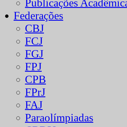
Publicações Acadêmic
Federações
CBJ
FCJ
FGJ
FPJ
CPB
FPrJ
FAJ
Paraolímpiadas