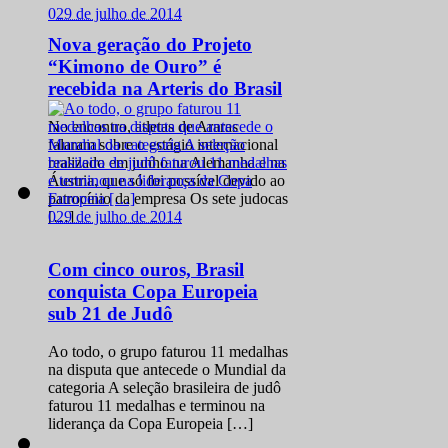
Nova geração do Projeto
“Kimono de Ouro” é
recebida na Arteris do Brasil
No encontro, atletas de Araras
falaram sobre o estágio internacional
realizado em junho na Alemanha e na
Áustria, que só foi possível devido ao
patrocínio da empresa Os sete judocas
0
29 de julho de 2014
[…]
Com cinco ouros, Brasil
conquista Copa Europeia
sub 21 de Judô
Ao todo, o grupo faturou 11 medalhas
na disputa que antecede o Mundial da
categoria A seleção brasileira de judô
faturou 11 medalhas e terminou na
liderança da Copa Europeia […]
0
29 de julho de 2014