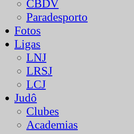
CBDV
Paradesporto
Fotos
Ligas
LNJ
LRSJ
LCJ
Judô
Clubes
Academias